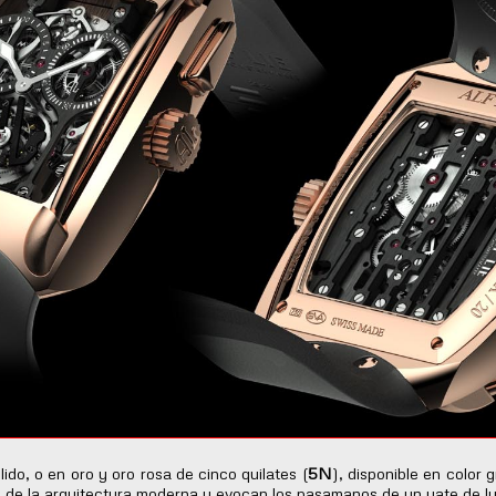
lido, o en oro y oro rosa de cinco quilates (
5N
), disponible en color 
za de la arquitectura moderna y evocan los pasamanos de un yate de lu