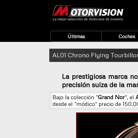
Últimas
Coches
AL01 Chrono Flying Tourbillo
La prestigiosa marca no
precisión suiza de la m
Bajo la colección "
Grand Nor
", el
desde el "módico" precio de 150.0