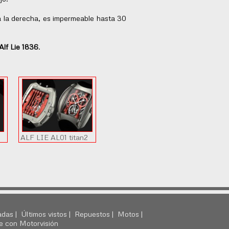
 a la derecha, es impermeable hasta 30
Alf Lie 1836
.
ALF LIE AL01 titan2
adas |
Últimos vistos |
Repuestos |
Motos |
e con Motorvisión