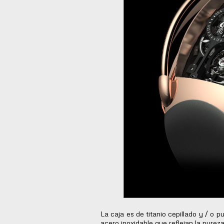
La caja es de titanio cepillado y / o pu
acero inoxidable que reflejan la pure