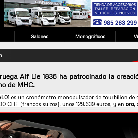
Salones
Monográficos
V
n
ruega Alf Lie 1836 ha patrocinado la creac
ano de MHC.
AL01
es un cronómetro monopulsador de tourbillon de gr
00 CHF (francos suizos), unos 129.639 euros, y en
oro
,