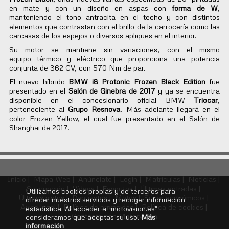
en mate y con un diseño en aspas con
forma de W
,
manteniendo el tono antracita en el techo y con distintos
elementos que contrastan con el brillo de la carrocería como las
carcasas de los espejos o diversos apliques en el interior.
Su motor se mantiene sin variaciones, con el mismo
equipo térmico y eléctrico que proporciona una potencia
conjunta de 362 CV, con 570 Nm de par.
El nuevo híbrido
BMW i8 Protonic Frozen Black Edition
fue
presentado en el
Salón de Ginebra de 2017
y ya se encuentra
disponible en el concesionario oficial BMW
Triocar
,
perteneciente al
Grupo Resnova
. Más adelante llegará en el
color Frozen Yellow, el cual fue presentado en el Salón de
Shanghai de 2017.
Inicio |
Mapa Web |
Anúnciate |
Login |
Matrículas |
Noticias |
Suscripción |
Vídeos |
Favoritos |
Últimas entradas |
Utilizamos cookies propias y de terceros para
Últimos vistos |
Repuestos |
Motos |
Súper económicos |
ofrecer nuestros servicios y recoger información
Aviso legal |
Política de privacidad |
Política de cookies |
estadística. Al acceder a "motovision.es"
Contacte con Motorvisión
consideramos que aceptas su uso.
Más
información