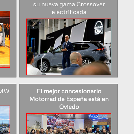
su nueva gama Crossover
electrificada
 BMW
El mejor concesionario
Motorrad de España está en
Oviedo