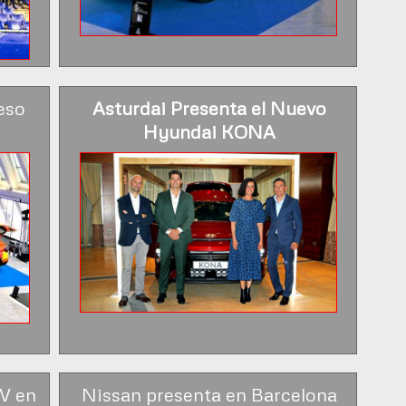
eso
Asturdai Presenta el Nuevo
Hyundai KONA
V en
Nissan presenta en Barcelona