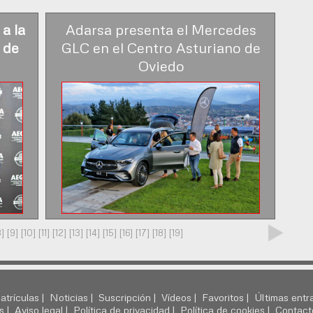
a la
Adarsa presenta el Mercedes
 de
GLC en el Centro Asturiano de
Oviedo
8]
[9]
[10]
[11]
[12]
[13]
[14]
[15]
[16]
[17]
[18]
[19]
atrículas |
Noticias |
Suscripción |
Vídeos |
Favoritos |
Últimas entr
s |
Aviso legal |
Política de privacidad |
Política de cookies |
Contact