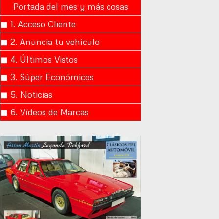
Portada del mes y más cosas
◼︎ 1. Acceso Cliente
◼︎ 2. Anuncia tu vehículo
◼︎ 4. Últimos Vistos
◼︎ 3. Súper Económicos
◼︎ 5. Noticias
◼︎ 6. Vídeos de Marcas