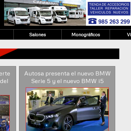
Salones
Monográficos
V
erte
Autosa presenta el nuevo BMW
del
Serie 5 y el nuevo BMW i5