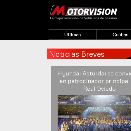
Últimas
Coches
Noticias Breves
Hyundai Asturdai se convi
en patrocinador principal 
Real Oviedo