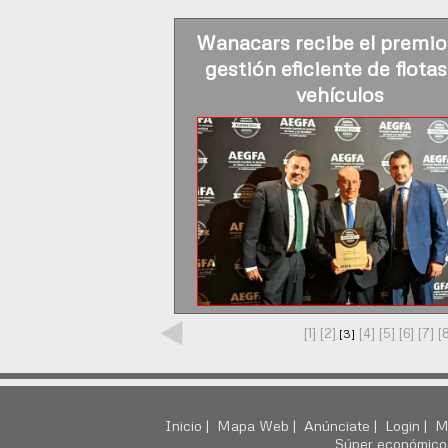
Wanacars recibe el premio 
gestión eficiente de flotas
vehículos
[1]
[2]
[4]
[5]
[6]
[7]
[
[3]
Inicio |
Mapa Web |
Anúnciate |
Login |
M
Súper económico