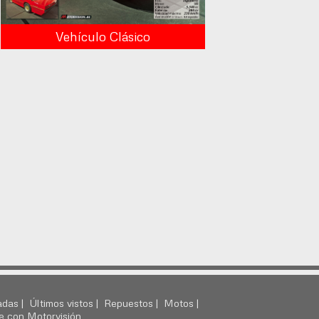
Vehículo Clásico
adas |
Últimos vistos |
Repuestos |
Motos |
e con Motorvisión