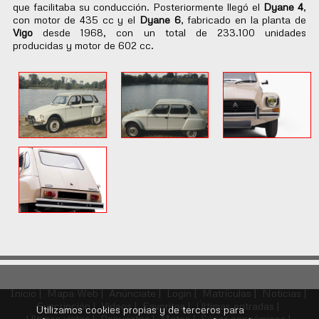
que facilitaba su conducción. Posteriormente llegó el
Dyane 4
,
con motor de 435 cc y el
Dyane 6
,
fabricado en la planta de
Vigo
desde 1968,
con un total de 233.100 unidades
producidas y motor de 602 cc.
Inicio |
Mapa Web |
Anúnciate |
Login |
Matrículas |
Noticias |
Suscripción |
Vídeos |
Favoritos |
Últimas entradas |
Utilizamos cookies propias y de terceros para
Últimos vistos |
Repuestos |
Motos |
Súper económicos |