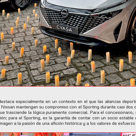
staca especialmente en un contexto en el que las alianzas deportiv
 Nissan mantengan su compromiso con el Sporting durante casi dos déc
que trasciende la lógica puramente comercial. Para el concesionario,
egión; para el Sporting, es la garantía de contar con un socio establ
magen a la pasión de una afición histórica y a los valores de esfuerzo 